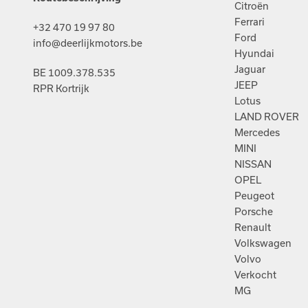
Citroën
Ferrari
+32 470 19 97 80
Ford
info@deerlijkmotors.be
Hyundai
Jaguar
BE 1009.378.535
JEEP
RPR Kortrijk
Lotus
LAND ROVER
Mercedes
MINI
NISSAN
OPEL
Peugeot
Porsche
Renault
Volkswagen
Volvo
Verkocht
MG