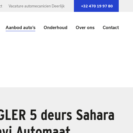
+32 470 19 97 80
ct
Vacature automecanicien Deerlijk
Aanbod auto's
Onderhoud
Over ons
Contact
LER 5 deurs Sahara
avi Automaat